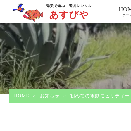
奄美で遊ぶ 遊具レンタル
HO
あすびや
ホー
HOME
>
お知らせ
>
初めての電動モビリティー