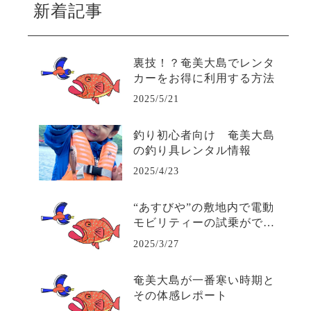
新着記事
裏技！？奄美大島でレンタ
カーをお得に利用する方法
2025/5/21
釣り初心者向け 奄美大島
の釣り具レンタル情報
2025/4/23
“あすびや”の敷地内で電動
モビリティーの試乗ができ
るコースが爆誕！！
2025/3/27
奄美大島が一番寒い時期と
その体感レポート